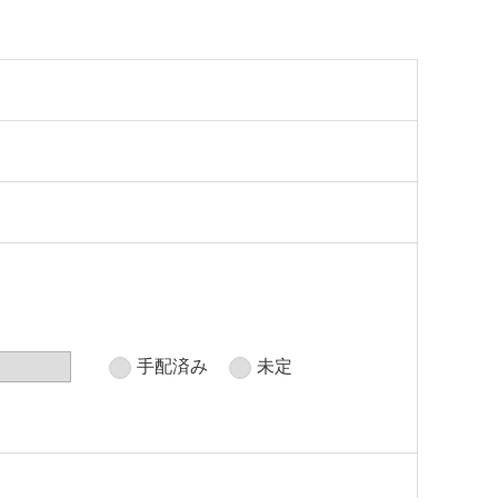
手配済み
未定