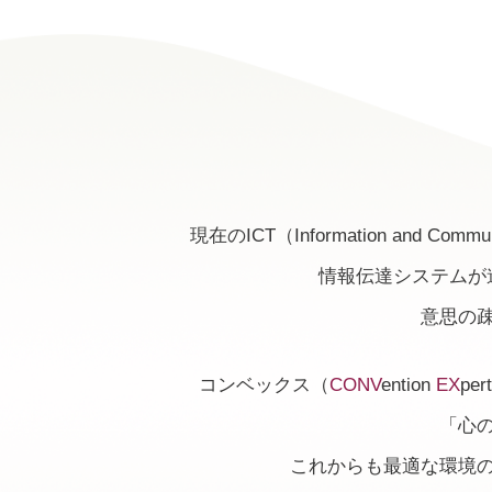
現在のICT（Information and
情報伝達システムが
意思の
コンベックス（
CONV
ention
EX
p
「心
これからも最適な環境