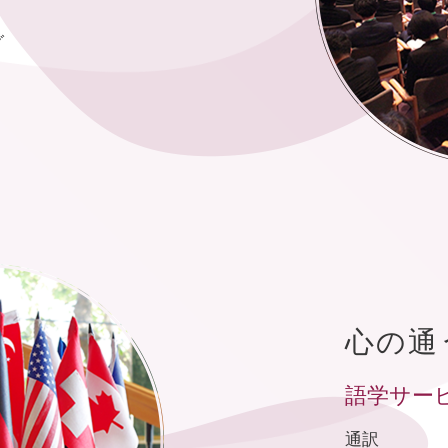
グ
心の通
語学サー
通訳