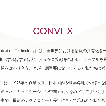
CONVEX
 Communication Technology）は、全世界における情
進化すればするほど、人々が直接顔を合わせ、テーブルを
疎通をはかり合うことが一層重要になってくると私たちは考
ert）は、1976年の創業以来、日本国内や世界各地での様
の通ったコミュニケーション空間」創りをめざしてまいりま
の中で、最新のテクノロジーと長年に亘って培われた私たち