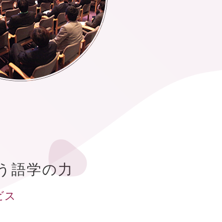
う語学の力
ビス